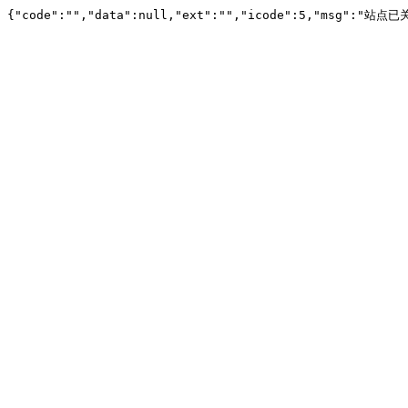
{"code":"","data":null,"ext":"","icode":5,"msg":"站点已关