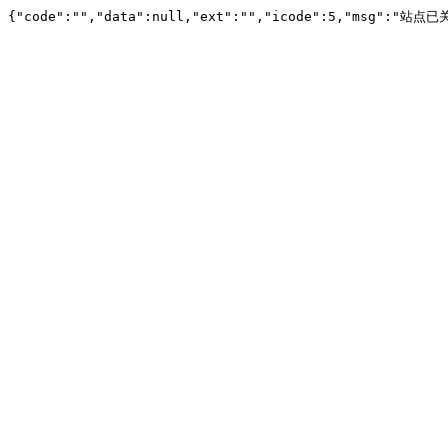
{"code":"","data":null,"ext":"","icode":5,"msg":"站点已关