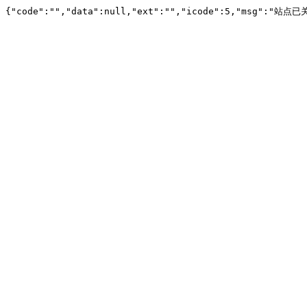
{"code":"","data":null,"ext":"","icode":5,"msg":"站点已关