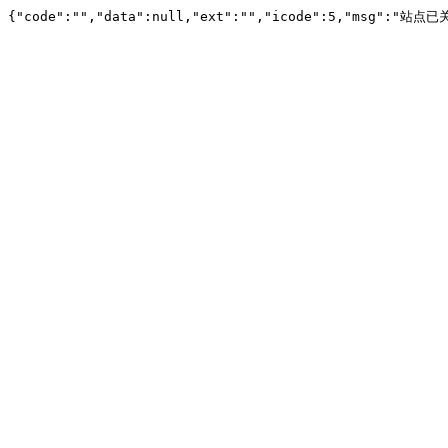
{"code":"","data":null,"ext":"","icode":5,"msg":"站点已关