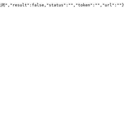
闭","result":false,"status":"","token":"","url":""}