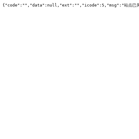
{"code":"","data":null,"ext":"","icode":5,"msg":"站点已关