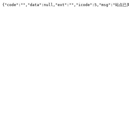
{"code":"","data":null,"ext":"","icode":5,"msg":"站点已关