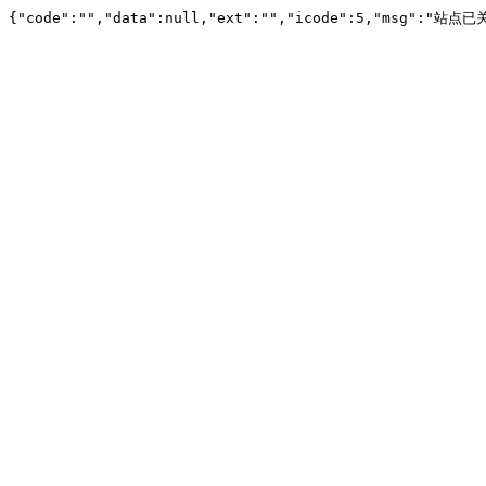
{"code":"","data":null,"ext":"","icode":5,"msg":"站点已关