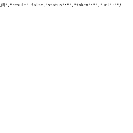
闭","result":false,"status":"","token":"","url":""}