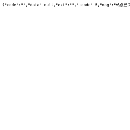
{"code":"","data":null,"ext":"","icode":5,"msg":"站点已关