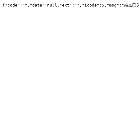
{"code":"","data":null,"ext":"","icode":5,"msg":"站点已关