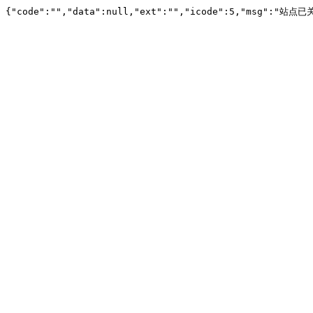
{"code":"","data":null,"ext":"","icode":5,"msg":"站点已关