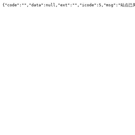
{"code":"","data":null,"ext":"","icode":5,"msg":"站点已关